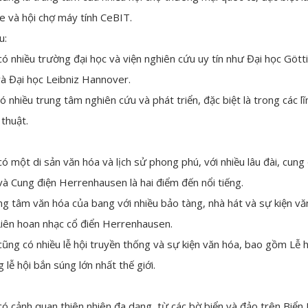
và hội chợ máy tính CeBIT.
u:
 nhiều trường đại học và viện nghiên cứu uy tín như Đại học Gött
à Đại học Leibniz Hannover.
 nhiều trung tâm nghiên cứu và phát triển, đặc biệt là trong các l
thuật.
 một di sản văn hóa và lịch sử phong phú, với nhiều lâu đài, cung đi
và Cung điện Herrenhausen là hai điểm đến nổi tiếng.
ng tâm văn hóa của bang với nhiều bảo tàng, nhà hát và sự kiện v
Liên hoan nhạc cổ điển Herrenhausen.
ũng có nhiều lễ hội truyền thống và sự kiện văn hóa, bao gồm Lễ 
lễ hội bắn súng lớn nhất thế giới.
ó cảnh quan thiên nhiên đa dạng, từ các bờ biển và đảo trên Biể