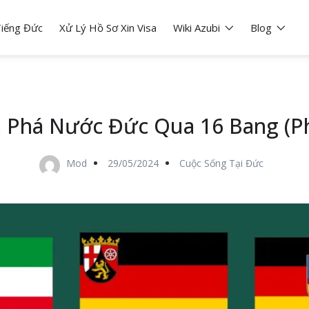
iếng Đức
Xử Lý Hồ Sơ Xin Visa
Wiki Azubi
Blog
 Phá Nước Đức Qua 16 Bang (Ph
Mod
29/05/2024
Cuộc Sống Tại Đức