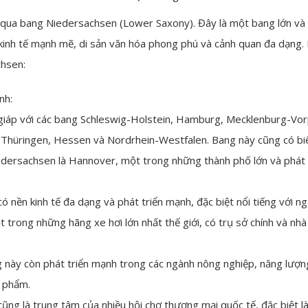
qua bang Niedersachsen (Lower Saxony). Đây là một bang lớn và 
 kinh tế mạnh mẽ, di sản văn hóa phong phú và cảnh quan đa dạng.
chsen:
nh:
giáp với các bang Schleswig-Holstein, Hamburg, Mecklenburg-V
 Thüringen, Hessen và Nordrhein-Westfalen. Bang này cũng có biên
dersachsen là Hannover, một trong những thành phố lớn và phát t
 nền kinh tế đa dạng và phát triển mạnh, đặc biệt nổi tiếng với n
trong những hãng xe hơi lớn nhất thế giới, có trụ sở chính và nhà
g này còn phát triển mạnh trong các ngành nông nghiệp, năng lượng
c phẩm.
ng là trung tâm của nhiều hội chợ thương mại quốc tế, đặc biệt l