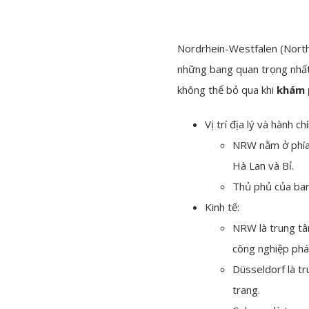
Nordrhein-Westfalen (North
những bang quan trọng nhất
không thể bỏ qua khi
khám 
Vị trí địa lý và hành chí
NRW nằm ở phía 
Hà Lan và Bỉ.
Thủ phủ của bang
Kinh tế:
NRW là trung tâ
công nghiệp phát
Düsseldorf là tr
trang.