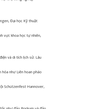
ingen, Đại học Kỹ thuật
ĩnh vực khoa học tự nhiên,
ện và di tích lịch sử. Lâu
ăn hóa như Liên hoan pháo
hội Schützenfest Hannover,
n Bắc như đảo Borkum và đảo